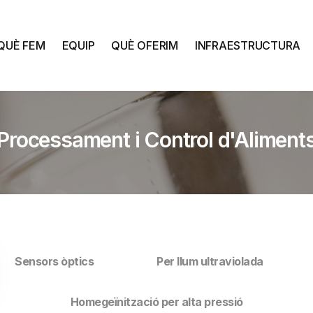
QUÈ FEM
EQUIP
QUÈ OFERIM
INFRAESTRUCTURA
Processament i Control d'Aliment
Sensors òptics
Per llum ultraviolada
Homegeïnització per alta pressió