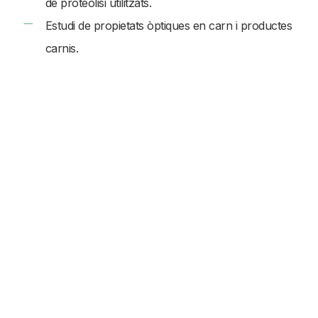
de proteòlisi utilitzats.
Estudi de propietats òptiques en carn i productes
carnis.