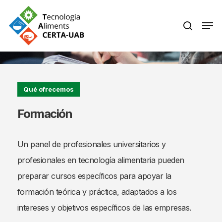
Skip
Men
search
to
Close
main
Menu
content
Qué ofrecemos
Formación
Un panel de profesionales universitarios y
profesionales en tecnología alimentaria pueden
preparar cursos específicos para apoyar la
formación teórica y práctica, adaptados a los
intereses y objetivos específicos de las empresas.