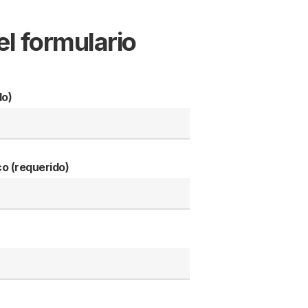
el formulario
do)
co (requerido)