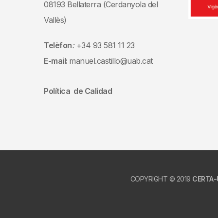
08193 Bellaterra (Cerdanyola del
Vallès)
Telèfon
:
+34 93 581 11 23
E-mail:
manuel.castillo@uab.cat
Política de Calidad
COPYRIGHT © 2019
CERTA-