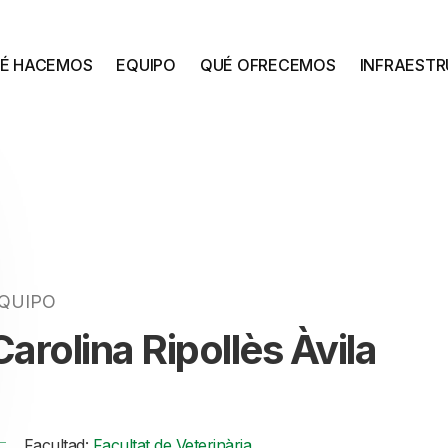
É HACEMOS
EQUIPO
QUÉ OFRECEMOS
INFRAEST
QUIPO
Carolina Ripollès Àvila
Facultad:
Facultat de Veterinària