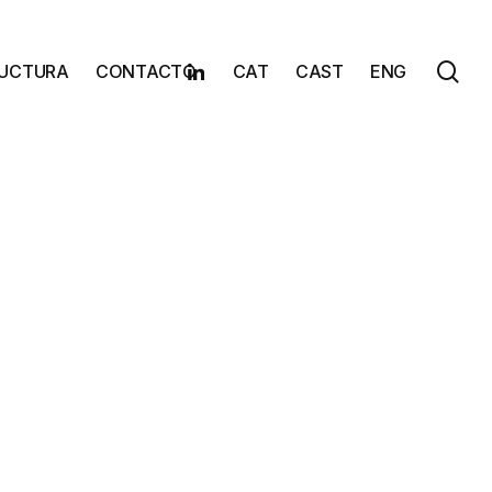
sea
Linkedin
RUCTURA
CONTACTO
CAT
CAST
ENG