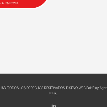
UAB
. TODOS LOS DERECHOS RESERVADOS. DISEÑO WEB
Fair Play Age
LEGAL
Linkedin